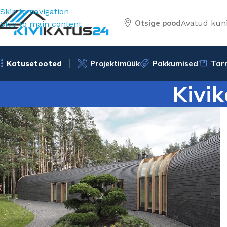
Skip to navigation
Otsige pood
Avatud kuni
Skip to main content
Katusetooted
Projektimüük
Pakkumised
Tar
Kivik