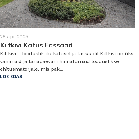
28 apr 2025
Kiltkivi Katus Fassaad
Kiltkivi – looduslik ilu katusel ja fassaadil Kiltkivi on üks
vanimaid ja tänapäevani hinnatumaid looduslikke
ehitusmaterjale, mis pak...
LOE EDASI
ALUSKATTEKILED
TIHENDID