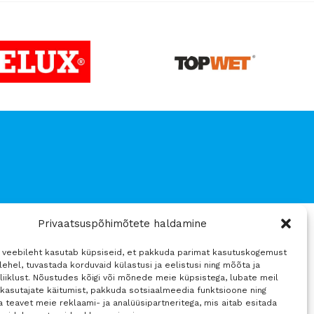
Privaatsuspõhimõtete haldamine
Sosiaalinen media
4 veebileht kasutab küpsiseid, et pakkuda parimat kasutuskogemust
ehel, tuvastada korduvaid külastusi ja eelistusi ning mõõta ja
liiklust. Nõustudes kõigi või mõnede meie küpsistega, lubate meil
mused
 kasutajate käitumist, pakkuda sotsiaalmeedia funktsioone ning
 teavet meie reklaami- ja analüüsipartneritega, mis aitab esitada