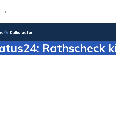
 19
ne
Kalkulaator
atus24: Rathscheck ki