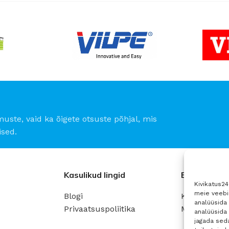
Linnutõke
Tuulutusroov
Putukavõrk
Ventileeriv lint
KATUSEHOOLDUS
Katusepesu vahendid
muste, vaid ka õigete otsuste põhjal, mis
Kivikatuse värv
sed.
Parandusvärv
Kasulikud lingid
Ettevõte
Kivikatus2
meie veebil
Blogi
Kontaktinfo
analüüsida 
Privaatsuspoliitika
Müügitingi
analüüsida
jagada seda