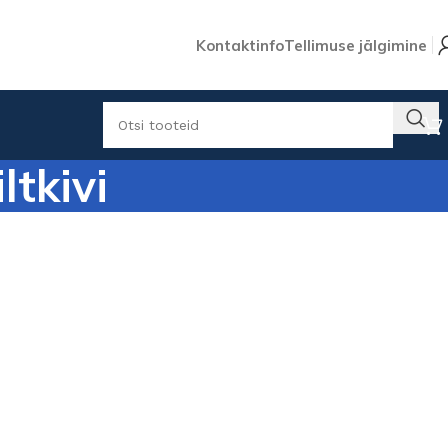
Kontaktinfo
Tellimuse jälgimine
ltkivi