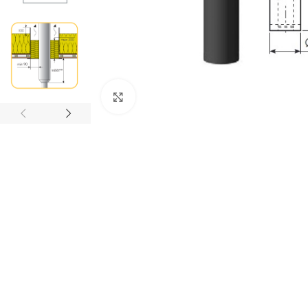
Suurenda
ALUSKATTEKILED
TIHENDID