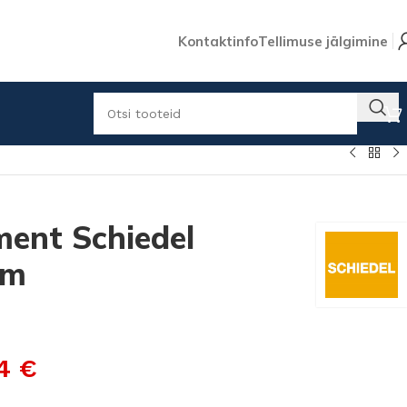
Kontaktinfo
Tellimuse jälgimine
ment Schiedel
1m
54
€