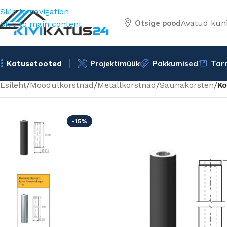
Skip to navigation
Otsige pood
Avatud kuni
Skip to main content
Katusetooted
Projektimüük
Pakkumised
Tar
Esileht
/
Moodulkorstnad
/
Metallkorstnad
/
Saunakorsten
/
Ko
-15%