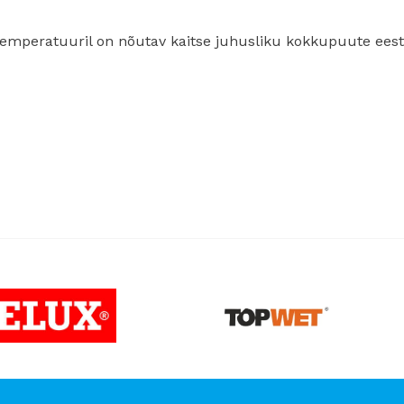
aluskatted -25%
temperatuuril on nõutav kaitse juhusliku kokkupuute eest
v