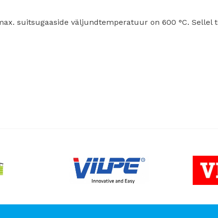
Parimad 
ax. suitsugaaside väljundtemperatuur on 600 °C. Sellel 
12 Nov - 22 No
To Shop