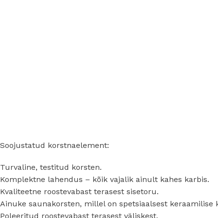
Hingav aluskate
Teip
Mittehingav aluskate
Katuseliim
Bituumen aluskate
Harjatihend
Päikesepaneeli aluskate
Neeluplekitihend
Tuuletõkkekangas
Tihenduslint
Korstnatihend
LÄBIVIIGUTIHENDID
Hüdroisolatsioon
Aluskatterõngas
Heliisolatsioon
Aurutõkketihend
Soojustatud korstnaelement:
Toru läbiviik
Turvaline, testitud korsten.
PVC-tihendid
Komplektne lahendus – kõik vajalik ainult kahes karbis.
Kvaliteetne roostevabast terasest sisetoru.
Ainuke saunakorsten, millel on spetsiaalsest keraamilise ki
Poleeritud roostevabast terasest väliskest.