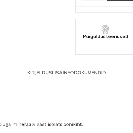
Linnutõke
Tuulutusroov
Putukavõrk
Ventileeriv lint
Paigaldusteenused
KATUSEHOOLDUS
Katusepesu vahendid
KIRJELDUS
LISAINFO
DOKUMENDID
Kivikatuse värv
Parandusvärv
uga mineraalvillast isolatsioonikiht.