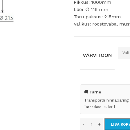
Pikkus: 1000mm
Lõõr ∅ 115 mm
Toru paksus: 215mm
Valikus: roostevaba, mus
VÄRVITOON
🚚 Tarne
Transpordi hinnapäring
Tarneklass: kuller-l
KATUSE KAITSE
LISA KOR