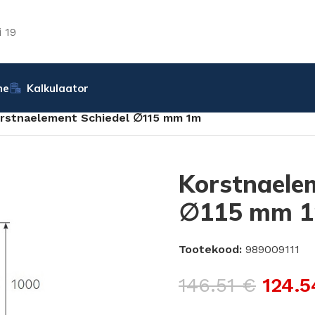
 19
ne
Kalkulaator
rstnaelement Schiedel ∅115 mm 1m
Korstnaele
∅115 mm 
Tootekood:
989009111
146.51
€
124.