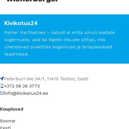
Kivikatus24
Rainer Hartikainen – katust ei ehita ainult aastate
kogemuste, vaid ka õigete otsuste põhjal, mis
ühendavad praktilise kogemuse ja tänapäevased
teadmised.
Peterburi tee 34/1, 11415 Tallinn, Eesti
+372 56 26 3773
info@kivikatus24.ee
Kauplused
Soome
Eesti