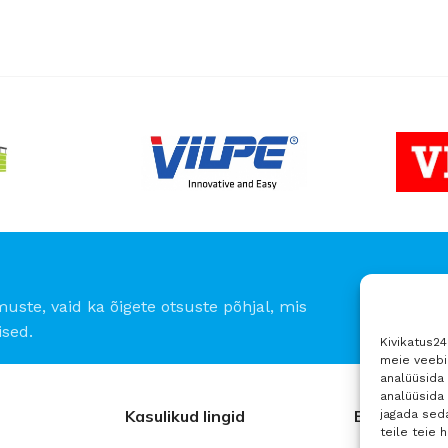
Parimad 
12 Nov - 22 No
To Shop
muste, vaid ka õigete otsuste põhjal, mis
sed.
Kivikatus2
meie veebil
analüüsida 
analüüsida
Kasulikud lingid
Ettevõte
jagada seda
teile teie 