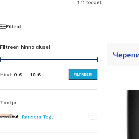
171 toodet
Filtrid
Filtreeri hinna alusel
Черепи
Hind:
0 €
—
10 €
FILTREERI
Tootja
Randers Tegl
1
ALUSKATTEKILED
TIHENDID