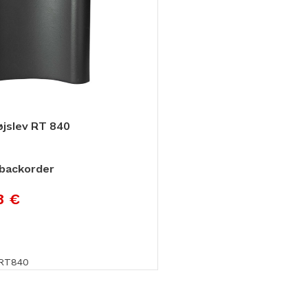
Linnutõke
Tuulutusroov
Putukavõrk
Ventileeriv lint
KATUSEHOOLDUS
øjslev RT 840
Katusepesu vahendid
Kivikatuse värv
 backorder
Parandusvärv
8
€
-RT840