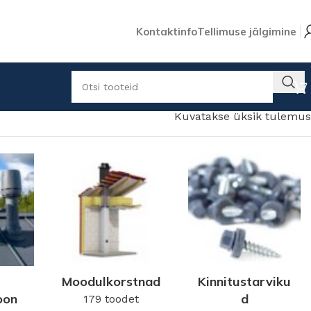
Kontaktinfo
Tellimuse jälgimine
Kuvatakse üksik tulemus
Moodulkorstnad
Kinnitustarviku
oon
d
179 toodet