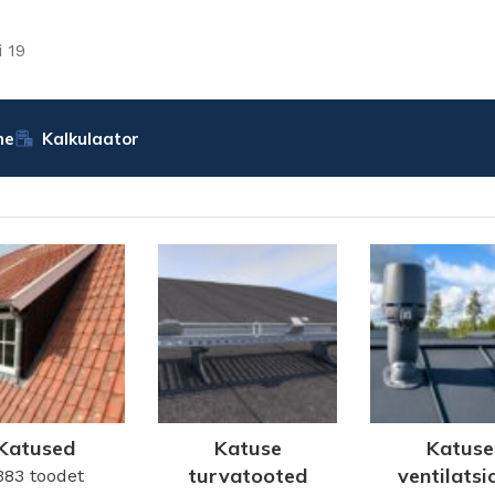
 19
ne
Kalkulaator
Katused
Katuse
Katuse
turvatooted
ventilatsi
383 toodet