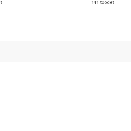
t
141 toodet