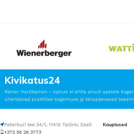
Kivikatus24
Rainer Hartikainen – katust ei ehita ainult aastate koge
ühendavad praktilise kogemuse ja tänapäevased teadmi
Kauplused
Peterburi tee 34/1, 11415 Tallinn, Eesti
+372 56 26 3773