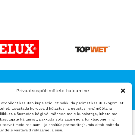
aluskatted -25%
v
Privaatsuspõhimõtete haldamine
4 veebileht kasutab küpsiseid, et pakkuda parimat kasutuskogemust
ehel, tuvastada korduvaid külastusi ja eelistusi ning mõõta ja
liiklust. Nõustudes kõigi või mõnede meie küpsistega, lubate meil
 kasutajate käitumist, pakkuda sotsiaalmeedia funktsioone ning
Sosiaalinen media
 teavet meie reklaami- ja analüüsipartneritega, mis aitab esitada
huvidele vastavaid reklaame ja sisu.