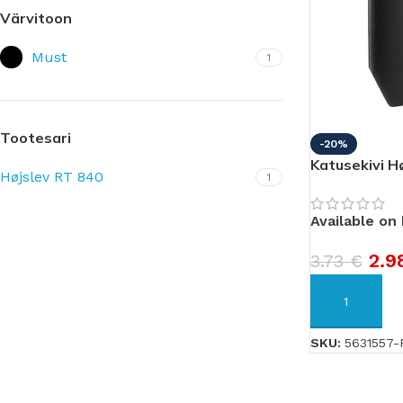
Hingav aluskate
Teip
Värvitoon
Mittehingav aluskate
Katuseliim
Must
1
Bituumen aluskate
Harjatihend
Päikesepaneeli aluskate
Neeluplekitihend
Tuuletõkkekangas
Tihenduslint
Tootesari
-20%
Korstnatihend
Katusekivi H
Højslev RT 840
1
LÄBIVIIGUTIHENDID
Hüdroisolatsioon
Aluskatterõngas
Available on
Heliisolatsioon
Aurutõkketihend
2.9
3.73
€
Toru läbiviik
LISA KORVI
PVC-tihendid
SKU:
5631557