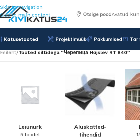
Skip to navigation
Otsige pood
Avatud kuni
Skip to main content
Katusetooted
Projektimüük
Pakkumised
Tar
Esileht
/
Tooted siltidega “Черепица Højslev RT 840”
Leiunurk
Aluskatted-
tihendid
5 toodet
1