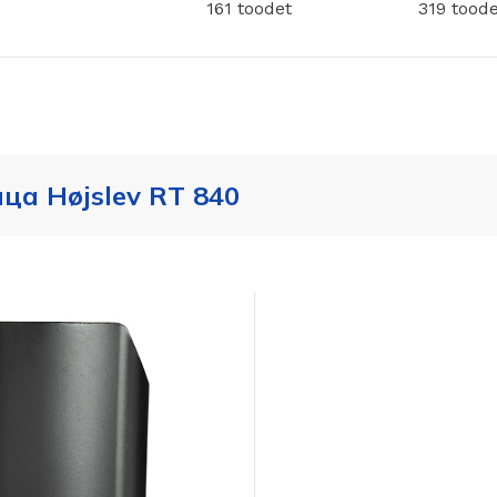
161 toodet
319 toode
ца Højslev RT 840
KATUSE KAITSE