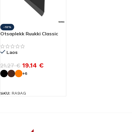
-10%
Otsaplekk Ruukki Classic
Laos
19.14
€
21.27
€
+6
VALI
SKU:
RA9AG