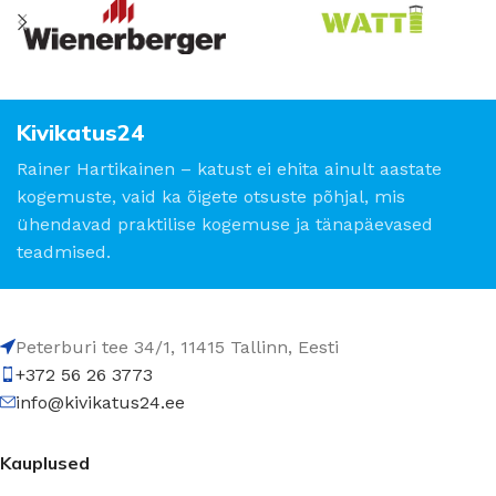
Kivikatus24
Rainer Hartikainen – katust ei ehita ainult aastate
kogemuste, vaid ka õigete otsuste põhjal, mis
ühendavad praktilise kogemuse ja tänapäevased
teadmised.
Peterburi tee 34/1, 11415 Tallinn, Eesti
+372 56 26 3773
info@kivikatus24.ee
Kauplused