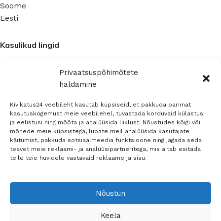
Soome
Eesti
Kasulikud lingid
Blogi
Privaatsuspõhimõtete
Privaatsuspoliitika
haldamine
Ettevõte
Kivikatus24 veebileht kasutab küpsiseid, et pakkuda parimat
kasutuskogemust meie veebilehel, tuvastada korduvaid külastusi
ja eelistusi ning mõõta ja analüüsida liiklust. Nõustudes kõigi või
Kontaktinfo
mõnede meie küpsistega, lubate meil analüüsida kasutajate
Müügitingimused
käitumist, pakkuda sotsiaalmeedia funktsioone ning jagada seda
teavet meie reklaami- ja analüüsipartneritega, mis aitab esitada
teile teie huvidele vastavaid reklaame ja sisu.
Sosiaalinen media
Nõustun
Keela
© 2026 -
Teemant