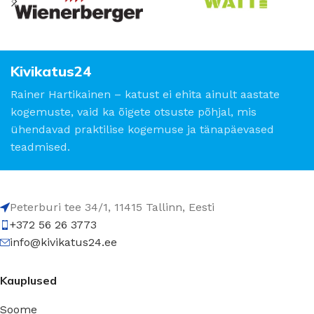
Kivikatus24
Rainer Hartikainen – katust ei ehita ainult aastate
kogemuste, vaid ka õigete otsuste põhjal, mis
ühendavad praktilise kogemuse ja tänapäevased
teadmised.
Peterburi tee 34/1, 11415 Tallinn, Eesti
+372 56 26 3773
info@kivikatus24.ee
Kauplused
Soome