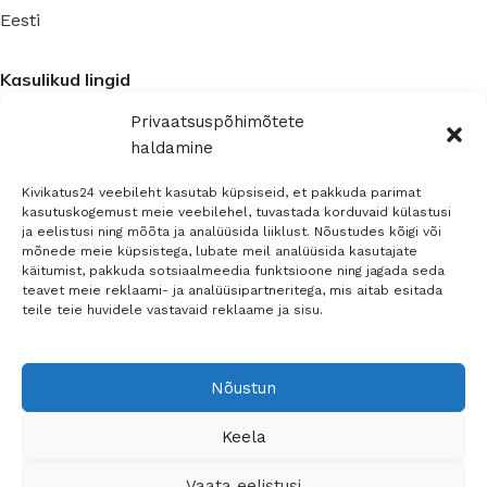
Eesti
Kasulikud lingid
Privaatsuspõhimõtete
Blogi
haldamine
Privaatsuspoliitika
Kivikatus24 veebileht kasutab küpsiseid, et pakkuda parimat
Ettevõte
kasutuskogemust meie veebilehel, tuvastada korduvaid külastusi
ja eelistusi ning mõõta ja analüüsida liiklust. Nõustudes kõigi või
mõnede meie küpsistega, lubate meil analüüsida kasutajate
Kontaktinfo
käitumist, pakkuda sotsiaalmeedia funktsioone ning jagada seda
Müügitingimused
teavet meie reklaami- ja analüüsipartneritega, mis aitab esitada
teile teie huvidele vastavaid reklaame ja sisu.
Sosiaalinen media
Nõustun
Keela
© 2026 -
Teemant
Vaata eelistusi