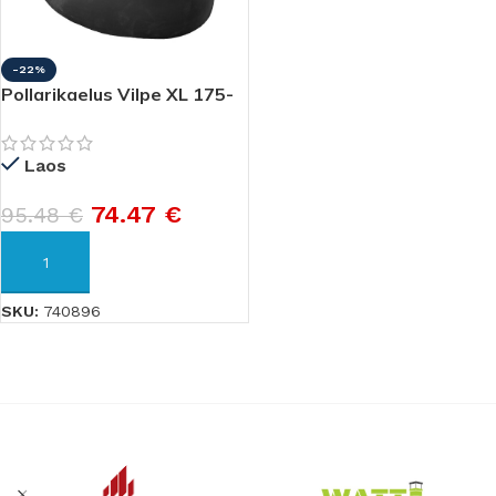
-22%
Pollarikaelus Vilpe XL 175-
250mm
Laos
74.47
€
95.48
€
LISA KORVI
SKU:
740896