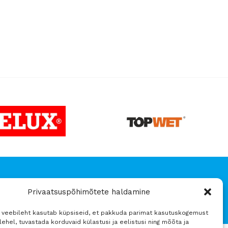
aluskatted -25%
v
Privaatsuspõhimõtete haldamine
4 veebileht kasutab küpsiseid, et pakkuda parimat kasutuskogemust
ehel, tuvastada korduvaid külastusi ja eelistusi ning mõõta ja