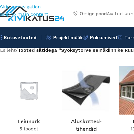
Skip to navigation
Otsige pood
Avatud kuni
Skip to main content
Katusetooted
Projektimüük
Pakkumised
Tar
Esileht
/
Tooted siltidega “Syöksytorve seinäkiinnike Ru
Leiunurk
Aluskatted-
tihendid
5 toodet
1