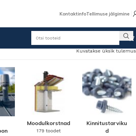
Kontaktinfo
Tellimuse jälgimine
Kuvatakse üksik tulemus
Moodulkorstnad
Kinnitustarviku
oon
d
179 toodet