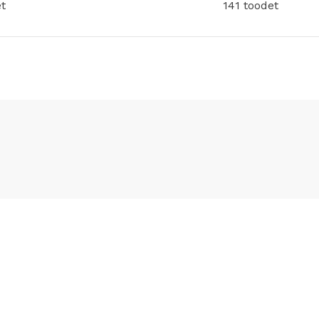
t
141 toodet