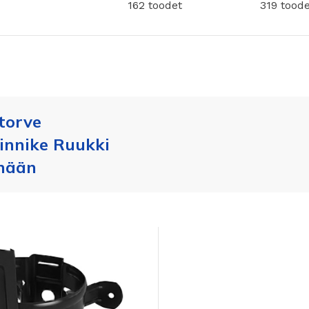
162 toodet
319 toode
torve
iinnike Ruukki
nään
KATUSE KAITSE