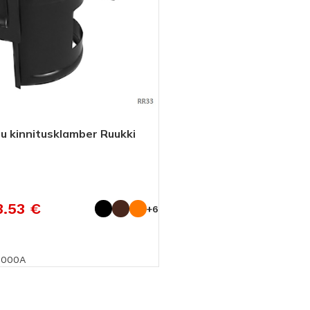
Linnutõke
Tuulutusroov
Putukavõrk
Ventileeriv lint
KATUSEHOOLDUS
 kinnitusklamber Ruukki
Katusepesu vahendid
Kivikatuse värv
Parandusvärv
3.53
€
+6
0000A