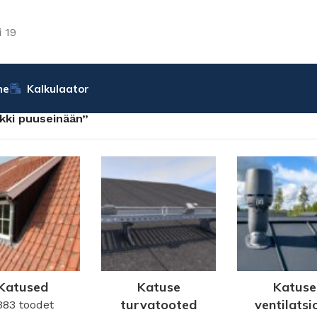
 19
ne
Kalkulaator
ukki puuseinään”
Katused
Katuse
Katuse
turvatooted
ventilatsi
383 toodet