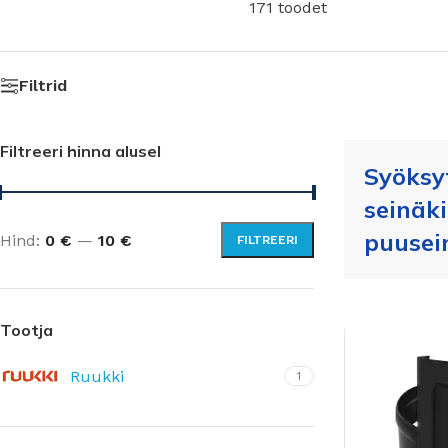
171 toodet
Filtrid
Filtreeri hinna alusel
Syöksy
seinäk
puusei
Hind:
0 €
—
10 €
FILTREERI
Tootja
Ruukki
1
ALUSKATTEKILED
TIHENDID