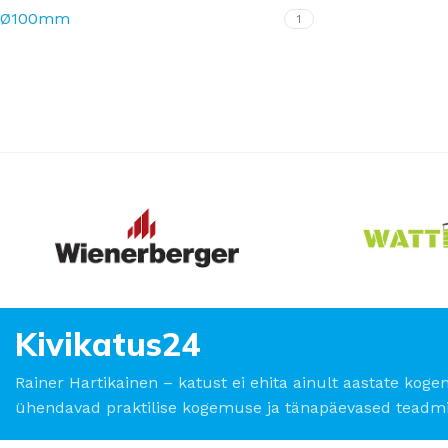
Ø100mm
1
Kivikatus24
Rainer Hartikainen – katust ei ehita ainult aastate koge
ühendavad praktilise kogemuse ja tänapäevased teadmi