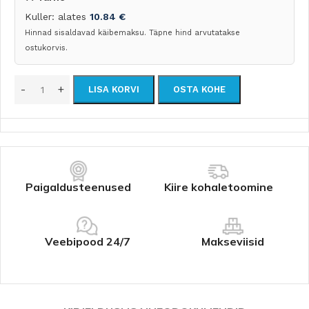
Kuller: alates
10.84
€
Hinnad sisaldavad käibemaksu. Täpne hind arvutatakse
ostukorvis.
LISA KORVI
OSTA KOHE
Paigaldusteenused
Kiire kohaletoomine
Veebipood 24/7
Makseviisid