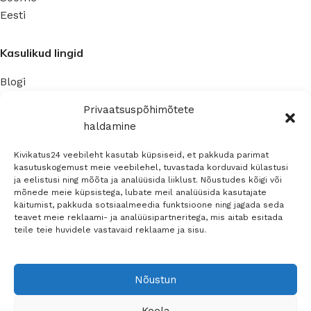
Eesti
Kasulikud lingid
Blogi
Privaatsuspoliitika
Privaatsuspõhimõtete
haldamine
Ettevõte
Kivikatus24 veebileht kasutab küpsiseid, et pakkuda parimat
Kontaktinfo
kasutuskogemust meie veebilehel, tuvastada korduvaid külastusi
ja eelistusi ning mõõta ja analüüsida liiklust. Nõustudes kõigi või
Müügitingimused
mõnede meie küpsistega, lubate meil analüüsida kasutajate
käitumist, pakkuda sotsiaalmeedia funktsioone ning jagada seda
teavet meie reklaami- ja analüüsipartneritega, mis aitab esitada
Sosiaalinen media
teile teie huvidele vastavaid reklaame ja sisu.
Nõustun
© 2026 -
Teemant
Keela