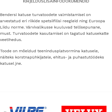
KIRJELDUS
LISAINFO
DOKUMENDID
Bendersi katuse turvatoodete valmistamisel on
arvestatud eri riikide spetsiifilisi reegleid ning Euroopa
Liidu norme. Värvivalikusse kuuluvad tellisepunane,
must. Turvatoodete kasutamisel on tagatud katusekatte
veetihedus.
Toode on mõeldud teenindusplatvormina katusele,
näiteks korstnapühkijatele, ehitus- ja puhastutöödeks
katusel jne.