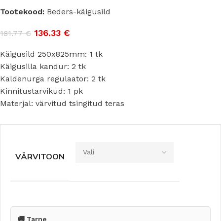
Tootekood:
Beders-käigusild
136.33
€
181.77
€
Käigusild 250x825mm: 1 tk
Käigusilla kandur: 2 tk
Kaldenurga regulaator: 2 tk
Kinnitustarvikud: 1 pk
Materjal: värvitud tsingitud teras
VÄRVITOON
🚚 Tarne