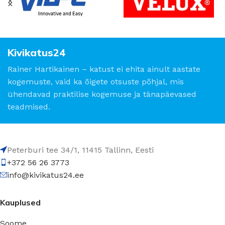
Kivikatus24
Rainer Hartikainen – katust ei ehita ainult aastate
kogemuste, vaid ka õigete otsuste põhjal, mis
ühendavad praktilise kogemuse ja tänapäevased
teadmised.
Peterburi tee 34/1, 11415 Tallinn, Eesti
+372 56 26 3773
info@kivikatus24.ee
Kauplused
Soome