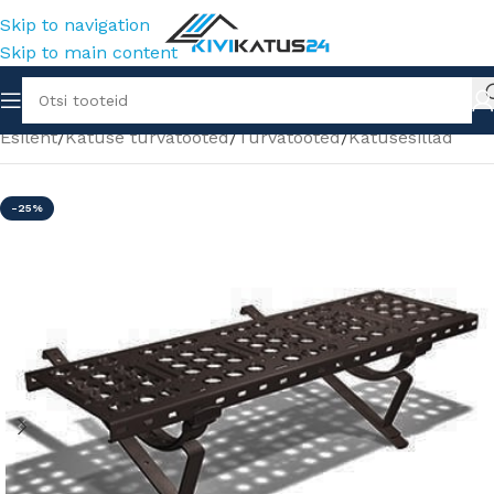
Skip to navigation
Skip to main content
Esileht
/
Katuse turvatooted
/
Turvatooted
/
Katusesillad
-25%