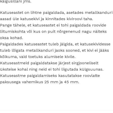
käigusillani jms.
Katuseastet on lihtne paigaldada, asetades metallkanduri
aasad üle katusekivi ja kinnitades kiviroovi taha.
Pange tähele, et katuseastet ei tohi paigaldada roovide
liitumiskohta või kus on puit nõrgenenud nagu näiteks
oksa kohad.
Paigaldades katuseastet tuleb jälgida, et katusekividesse
tuleb lõigata metallkanduri jaoks sooned, et kivi ei jääks
kõikuma, vaid toetuks alumisele kivile.
Katuseastmeid paigaldatakse järjest sirgjooneliselt
üksteise kohal ning neid ei tohi liigutada külgsuunas.
Katuseastme paigaldamiseks kasutatakse roovlatte
paksusega vahemikus 25 mm ja 45 mm.