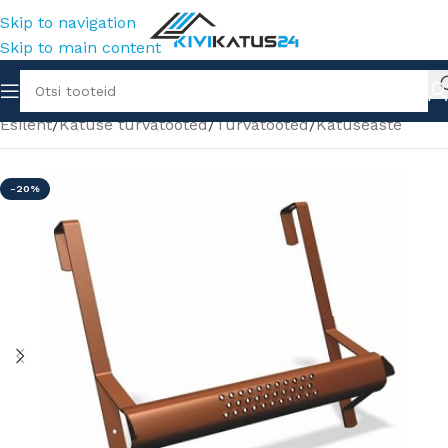
Skip to navigation
Skip to main content
Esileht
/
Katuse turvatooted
/
Turvatooted
/
Katuseaste
-20%