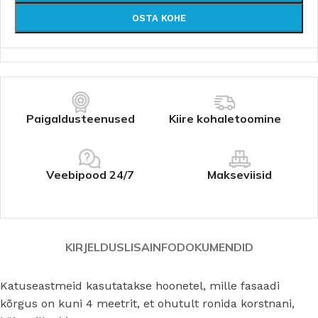
OSTA KOHE
Paigaldusteenused
Kiire kohaletoomine
Veebipood 24/7
Makseviisid
KIRJELDUS
LISAINFO
DOKUMENDID
Katuseastmeid kasutatakse hoonetel, mille fasaadi
kõrgus on kuni 4 meetrit, et ohutult ronida korstnani,