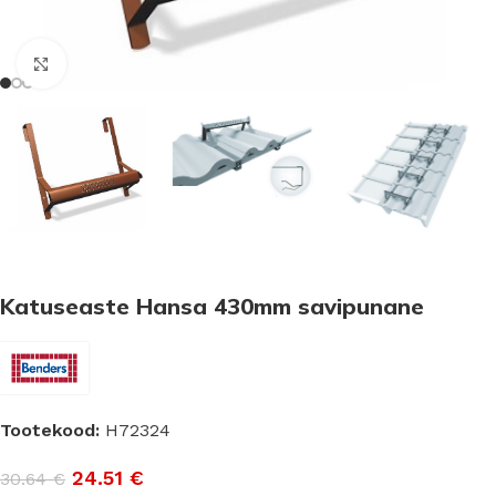
Suurenda
Katuseaste Hansa 430mm savipunane
Tootekood:
H72324
24.51
€
30.64
€