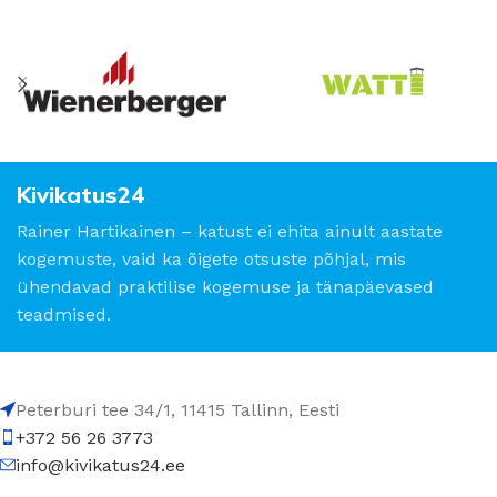
Kivikatus24
Rainer Hartikainen – katust ei ehita ainult aastate
kogemuste, vaid ka õigete otsuste põhjal, mis
ühendavad praktilise kogemuse ja tänapäevased
teadmised.
Peterburi tee 34/1, 11415 Tallinn, Eesti
+372 56 26 3773
info@kivikatus24.ee