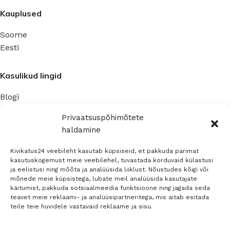
Kauplused
Soome
Eesti
Kasulikud lingid
Blogi
Privaatsuspoliitika
Privaatsuspõhimõtete
haldamine
Ettevõte
Kivikatus24 veebileht kasutab küpsiseid, et pakkuda parimat
Kontaktinfo
kasutuskogemust meie veebilehel, tuvastada korduvaid külastusi
ja eelistusi ning mõõta ja analüüsida liiklust. Nõustudes kõigi või
Müügitingimused
mõnede meie küpsistega, lubate meil analüüsida kasutajate
käitumist, pakkuda sotsiaalmeedia funktsioone ning jagada seda
teavet meie reklaami- ja analüüsipartneritega, mis aitab esitada
Sosiaalinen media
teile teie huvidele vastavaid reklaame ja sisu.