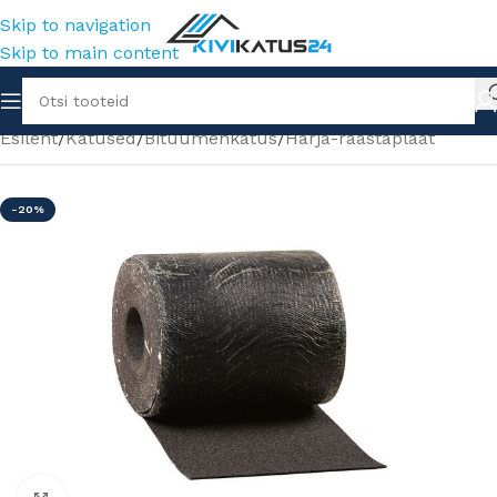
Skip to navigation
Skip to main content
Esileht
/
Katused
/
Bituumenkatus
/
Harja-räästaplaat
-20%