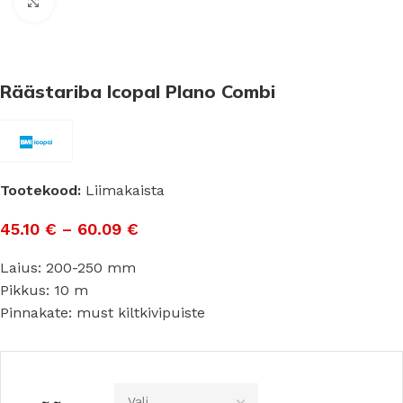
Suurenda
Räästariba Icopal Plano Combi
Tootekood:
Liimakaista
45.10
€
–
60.09
€
Laius: 200-250 mm
Pikkus: 10 m
Pinnakate: must kiltkivipuiste