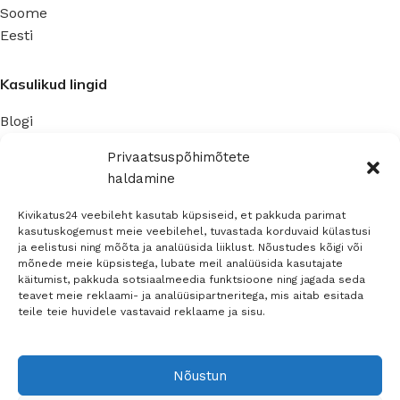
Soome
Eesti
Kasulikud lingid
Blogi
Privaatsuspoliitika
Privaatsuspõhimõtete
haldamine
Ettevõte
Kivikatus24 veebileht kasutab küpsiseid, et pakkuda parimat
Kontaktinfo
kasutuskogemust meie veebilehel, tuvastada korduvaid külastusi
ja eelistusi ning mõõta ja analüüsida liiklust. Nõustudes kõigi või
Müügitingimused
mõnede meie küpsistega, lubate meil analüüsida kasutajate
käitumist, pakkuda sotsiaalmeedia funktsioone ning jagada seda
teavet meie reklaami- ja analüüsipartneritega, mis aitab esitada
Sosiaalinen media
teile teie huvidele vastavaid reklaame ja sisu.
Nõustun