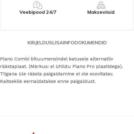
Veebipood 24/7
Makseviisid
KIRJELDUS
LISAINFO
DOKUMENDID
Plano Combi bituumensindel katusele alternatiiv
räästaplaat. (Märkus: ei ühildu Plano Pro plaatidega).
Tilgana üle räästa paigaldamine ei ole soovitatav.
Kaitsekile eemaldatakse enne paigaldust.