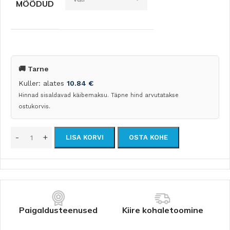
MÕÕDUD
🚚 Tarne
Kuller: alates
10.84
€
Hinnad sisaldavad käibemaksu. Täpne hind arvutatakse
ostukorvis.
LISA KORVI
OSTA KOHE
Paigaldusteenused
Kiire kohaletoomine