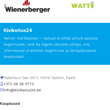
Kivikatus24
Rainer Hartikainen – katust ei ehita ainult aastate
kogemuste, vaid ka õigete otsuste põhjal, mis
ühendavad praktilise kogemuse ja tänapäevased
teadmised.
Peterburi tee 34/1, 11415 Tallinn, Eesti
+372 56 26 3773
info@kivikatus24.ee
Kauplused