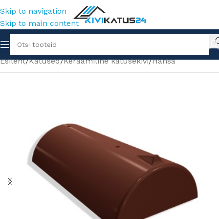
Skip to navigation
Skip to main content
Esileht
/
Katused
/
Keraamiline katusekivi
/
Hansa