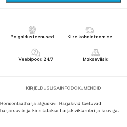
Paigaldusteenused
Kiire kohaletoomine
Veebipood 24/7
Makseviisid
KIRJELDUS
LISAINFO
DOKUMENDID
Horisontaalharja alguskivi. Harjakivid toetuvad
harjaroovile ja kinnitatakse harjakiviklambri ja kruviga.