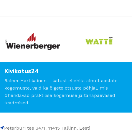
Kivikatus24
Rainer Hartikainen – katust ei ehita ainult aastate
kogemuste, vaid ka õigete otsuste põhjal, mis
ühendavad praktilise kogemuse ja tänapäevased
teadmised.
Peterburi tee 34/1, 11415 Tallinn, Eesti