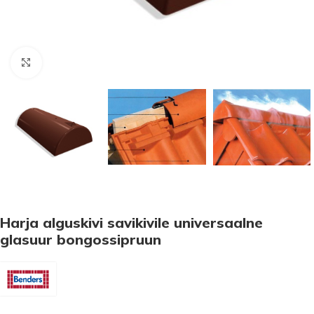
Suurenda
Harja alguskivi savikivile universaalne
glasuur bongossipruun