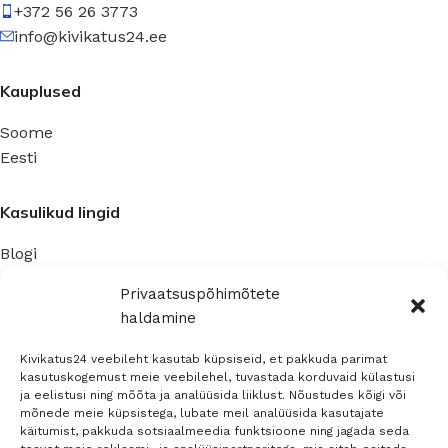
+372 56 26 3773
info@kivikatus24.ee
Kauplused
Soome
Eesti
Kasulikud lingid
Blogi
Privaatsuspoliitika
Privaatsuspõhimõtete
haldamine
Ettevõte
Kivikatus24 veebileht kasutab küpsiseid, et pakkuda parimat
Kontaktinfo
kasutuskogemust meie veebilehel, tuvastada korduvaid külastusi
ja eelistusi ning mõõta ja analüüsida liiklust. Nõustudes kõigi või
Müügitingimused
mõnede meie küpsistega, lubate meil analüüsida kasutajate
käitumist, pakkuda sotsiaalmeedia funktsioone ning jagada seda