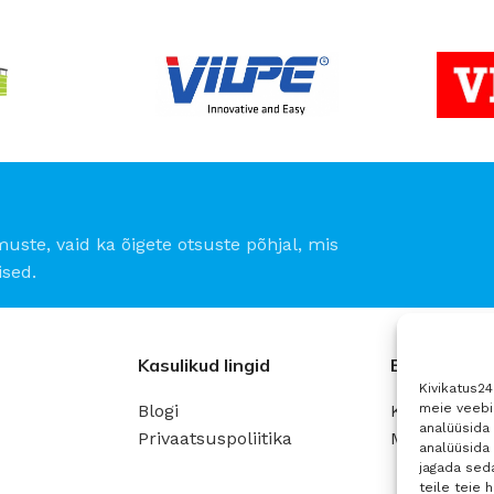
Parimad 
12 Nov - 22 No
To Shop
muste, vaid ka õigete otsuste põhjal, mis
sed.
Kasulikud lingid
Ettevõte
Kivikatus2
Blogi
Kontaktinfo
meie veebil
analüüsida 
Privaatsuspoliitika
Müügitingi
analüüsida
jagada seda
teile teie 