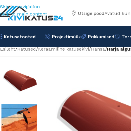
Skip to navigation
Otsige pood
Avatud kuni
Skip to main content
Katusetooted
Projektimüük
Pakkumised
Tar
Esileht
/
Katused
/
Keraamiline katusekivi
/
Hansa
/
Harja algu