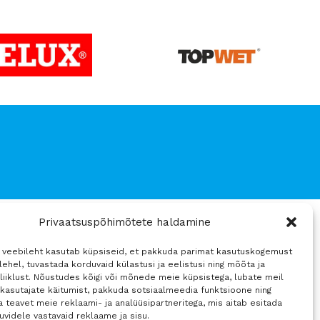
aluskatted -25%
v
Privaatsuspõhimõtete haldamine
Sosiaalinen media
4 veebileht kasutab küpsiseid, et pakkuda parimat kasutuskogemust
ehel, tuvastada korduvaid külastusi ja eelistusi ning mõõta ja
liiklust. Nõustudes kõigi või mõnede meie küpsistega, lubate meil
mused
 kasutajate käitumist, pakkuda sotsiaalmeedia funktsioone ning
 teavet meie reklaami- ja analüüsipartneritega, mis aitab esitada
huvidele vastavaid reklaame ja sisu.