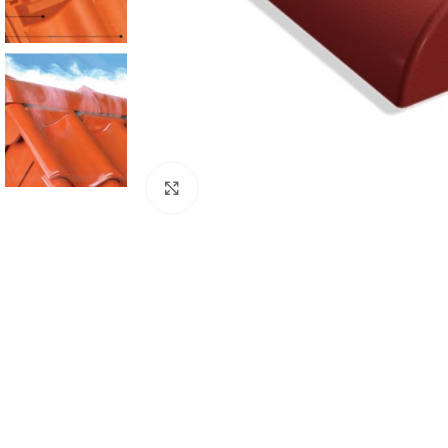
Suurenda
ALUSKATTEKILED
TIHENDID