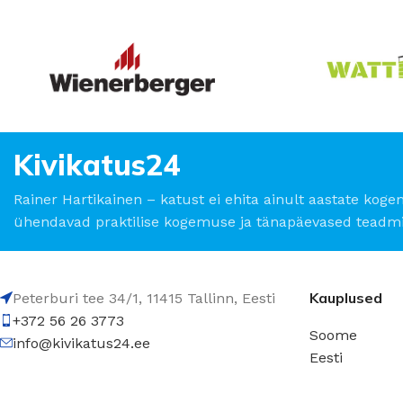
Kivikatus24
Rainer Hartikainen – katust ei ehita ainult aastate koge
ühendavad praktilise kogemuse ja tänapäevased teadmi
Kauplused
Peterburi tee 34/1, 11415 Tallinn, Eesti
+372 56 26 3773
Soome
info@kivikatus24.ee
Eesti