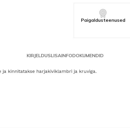
Linnutõke
Tuulutusroov
Paigaldusteenused
Putukavõrk
Ventileeriv lint
KATUSEHOOLDUS
KIRJELDUS
LISAINFO
DOKUMENDID
Katusepesu vahendid
 ja kinnitatakse harjakiviklambri ja kruviga.
Kivikatuse värv
Parandusvärv