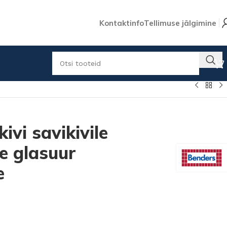
Kontaktinfo
Tellimuse jälgimine
ivi savikivile
e glasuur
e