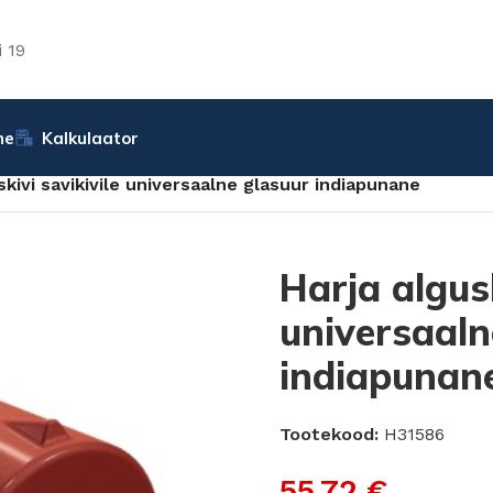
 19
ne
Kalkulaator
skivi savikivile universaalne glasuur indiapunane
Harja algusk
universaaln
indiapunan
Tootekood:
H31586
55.72
€